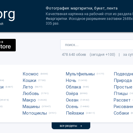
org
Фотография: маргаритки, букет, лента
Качественая картинка на рабочий стол из раздела Ц
#маргаритки. Исходное разрешение заставки 2688
ол
335 раз.
478.640 обоев (сегодня +100) | за су
Космос
Мультфильмы
Подводн
(6006)
(1177)
Кошки
Ночь
Природа
684)
(7730)
(12410)
ки
Лето
Облака
Простые
(6487)
(9677)
(945)
Любовь
Озёра
Птицы
(1791)
(6990)
(1
Макро
Океан
Рассвет
(49474)
(12626)
(13542)
Машины
Осень
Рисован
0)
(37847)
(14466)
Мотоциклы
Пейзажи
Собаки
(3701)
(24611)
(
все разделы
▼