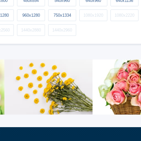
x800
480x854
540x960
640x960
640x1136
1280
960x1280
750x1334
1080x1920
1080x2220
x2560
1440x2880
1440x2960