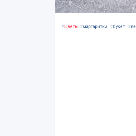
#
Цветы
#
маргаритки
#
букет
#
ле