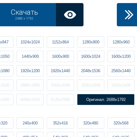
Скачать
2688 x 1792
x847
1024x1024
1152x864
1280x800
1280x960
x1050
1440x900
1600x900
1600x1024
1600x1200
x1080
1920x1200
1920x1440
2048x1536
2560x1440
x1620
2880x1800
2560x2048
3200x2048
3200x2400
x2400
4096x2160
5120x2880
Оригинал: 2688x1792
x320
240x400
352x416
320x480
320x568