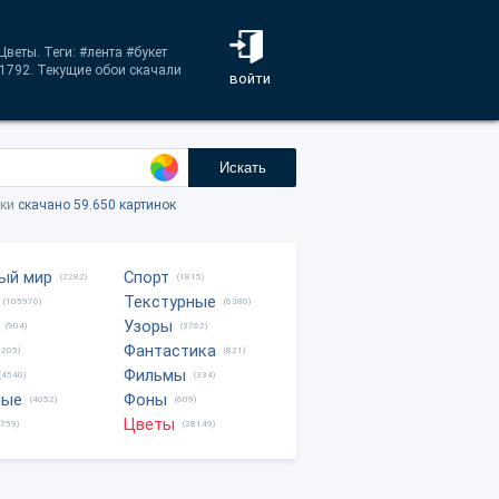
веты. Теги: #лента #букет
x1792. Текущие обои скачали
войти
Искать
тки
скачано 59.650 картинок
ый мир
Спорт
(2282)
(1815)
Текстурные
(105976)
(6380)
Узоры
(904)
(3762)
Фантастика
0205)
(821)
Фильмы
(4540)
(334)
ные
Фоны
(4052)
(609)
Цветы
8759)
(28149)