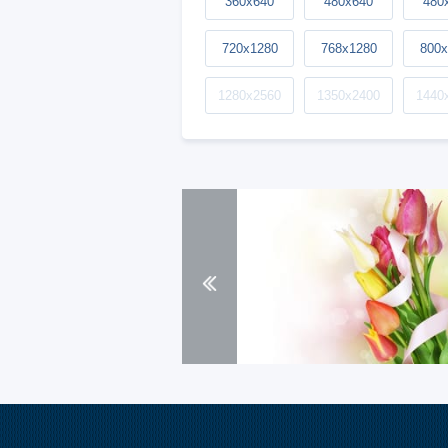
360x640
480x640
480
720x1280
768x1280
800x
1280x2560
1350x2400
1440