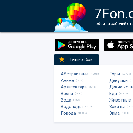
7Fon.
обои на рабочий ст
Лучшие обои
Абстрактные
Горы
(18053)
(20706)
Аниме
Девушки
(1217)
(2
Архитектура
Дикие кош
(2816)
Весна
Еда
(6482)
(13708)
Вода
Животные
(1335)
Водопады
Закаты
(4624)
(1775
Города
Зима
(15296)
(13513)