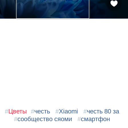
#
Цветы
#
честь
#
Xiaomi
#
честь 80 за
#
сообщество сяоми
#
смартфон