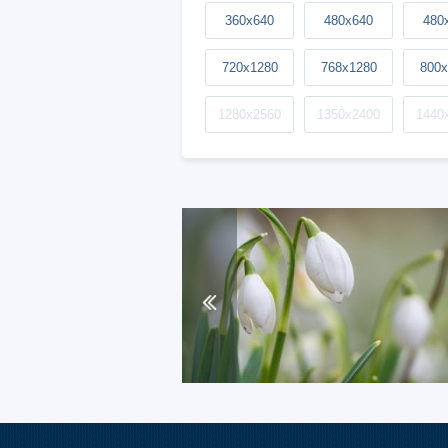
360x640
480x640
480
720x1280
768x1280
800x
1280x2560
1350x2400
1440