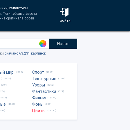
ники, галантусы
. Теги: #белые #весна
ние оригинала обоев
войти
Искать
тки
скачано 63.231 картинок
ый мир
Спорт
(2282)
(1815)
Текстурные
(105950)
(6378)
Узоры
(904)
(3762)
Фантастика
0204)
(821)
Фильмы
(4538)
(334)
ные
Фоны
(4046)
(608)
Цветы
8759)
(28145)