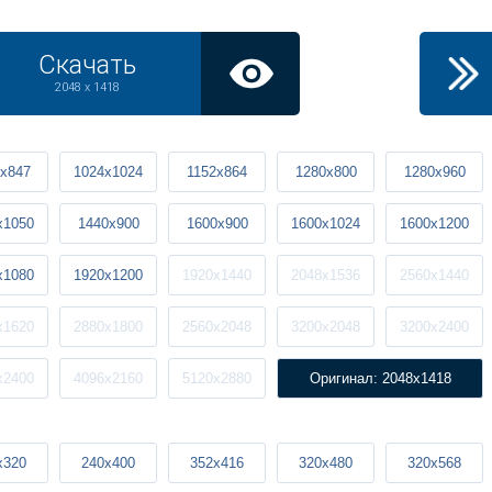
Скачать
2048 x 1418
x847
1024x1024
1152x864
1280x800
1280x960
x1050
1440x900
1600x900
1600x1024
1600x1200
x1080
1920x1200
1920x1440
2048x1536
2560x1440
x1620
2880x1800
2560x2048
3200x2048
3200x2400
x2400
4096x2160
5120x2880
Оригинал: 2048x1418
x320
240x400
352x416
320x480
320x568