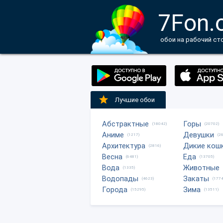
7Fon.
обои на рабочий ст
Лучшие обои
Абстрактные
Горы
(18042)
(20702)
Аниме
Девушки
(1217)
(2
Архитектура
Дикие кош
(2816)
Весна
Еда
(6481)
(13705)
Вода
Животные
(1335)
Водопады
Закаты
(4623)
(1774
Города
Зима
(15295)
(13511)