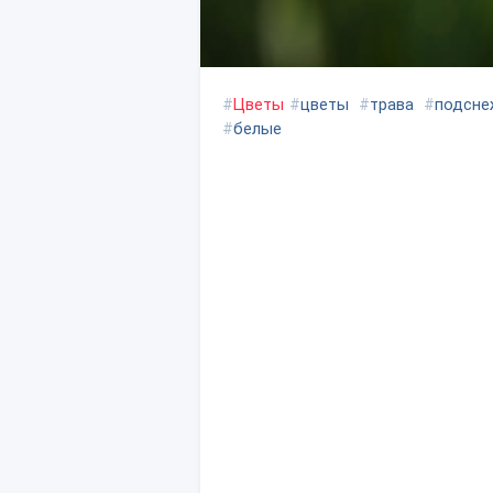
#
Цветы
#
цветы
#
трава
#
подсне
#
белые