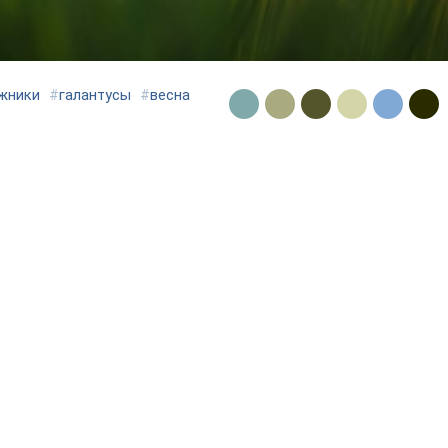
жники
#
галантусы
#
весна