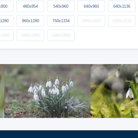
x800
480x854
540x960
640x960
640x1136
1280
960x1280
750x1334
1080x1920
1080x2220
x2560
1440x2880
1440x2960