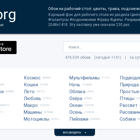
org
Обои на рабочий стол: цветы, трава, подснеж
Хорошый фон для рабочего стола из раздела Цветы
#галантусы #подснежники #трава #цветы. Разреше
ол
2048x1418. Эту заставку уже скачали 230 раз.
478.539 обоев (сегодня +101) | за су
Космос
Мультфильмы
Подводн
(6006)
(1177)
Кошки
Ночь
Природа
684)
(7730)
(12408)
ки
Лето
Облака
Простые
(6488)
(9673)
(945)
Любовь
Озёра
Птицы
(1791)
(6989)
(1
Макро
Океан
Рассвет
(49471)
(12625)
(13539)
Машины
Осень
Рисован
1)
(37846)
(14464)
Мотоциклы
Пейзажи
Собаки
(3701)
(24590)
(
все разделы
▼