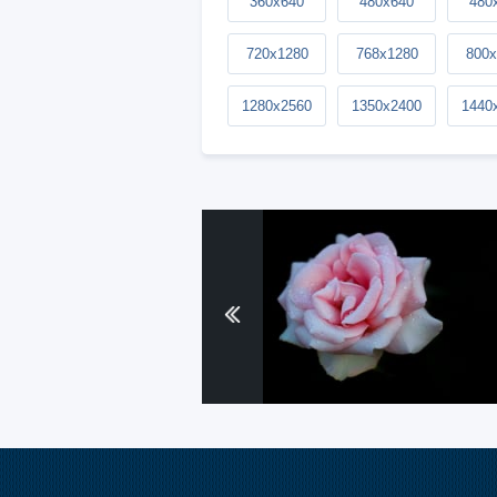
360x640
480x640
480
720x1280
768x1280
800x
1280x2560
1350x2400
1440