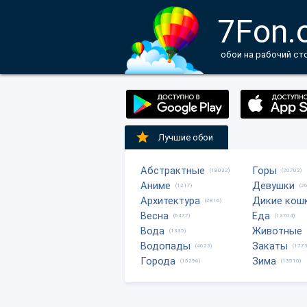
7Fon.
обои на рабочий ст
Лучшие обои
Абстрактные
Горы
(18032)
(20702)
Аниме
Девушки
(1217)
(2
Архитектура
Дикие кош
(2816)
Весна
Еда
(6477)
(13704)
Вода
Животные
(1335)
Водопады
Закаты
(4623)
(1773
Города
Зима
(15296)
(13510)