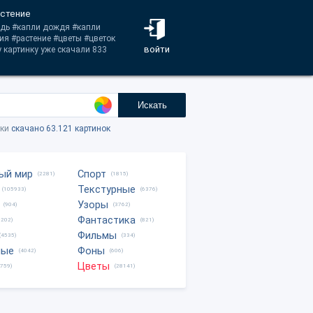
астение
ждь #капли дождя #капли
я #растение #цветы #цветок
войти
 картинку уже скачали 833
Искать
тки
скачано 63.121 картинок
ый мир
Спорт
(2281)
(1815)
Текстурные
(105933)
(6376)
Узоры
(904)
(3762)
Фантастика
0202)
(821)
Фильмы
(4535)
(334)
ные
Фоны
(4042)
(606)
Цветы
8759)
(28141)