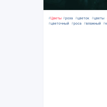
#
Цветы
#
роза
#
цветок
#
цветы
#
цветочный
#
роса
#
влажный
#