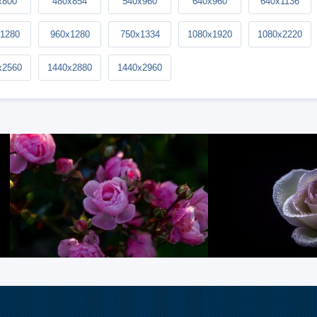
x800
480x854
540x960
640x960
640x1136
1280
960x1280
750x1334
1080x1920
1080x2220
x2560
1440x2880
1440x2960