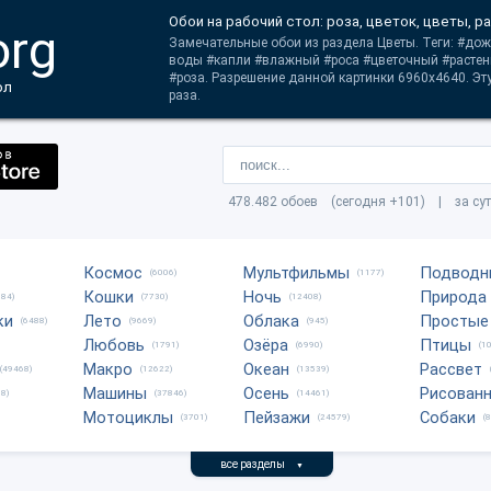
Обои на рабочий стол: роза, цветок, цветы, р
org
Замечательные обои из раздела Цветы. Теги: #до
воды #капли #влажный #роса #цветочный #растени
#роза. Разрешение данной картинки 6960x4640. Эту
ол
раза.
478.482 обоев (сегодня +101) | за су
Космос
Мультфильмы
Подводн
(6006)
(1177)
Кошки
Ночь
Природа
684)
(7730)
(12408)
ки
Лето
Облака
Простые
(6488)
(9669)
(945)
Любовь
Озёра
Птицы
(1791)
(6990)
(1
Макро
Океан
Рассвет
(49468)
(12622)
(13539)
Машины
Осень
Рисован
8)
(37846)
(14461)
Мотоциклы
Пейзажи
Собаки
(3701)
(24579)
(
все разделы
▼