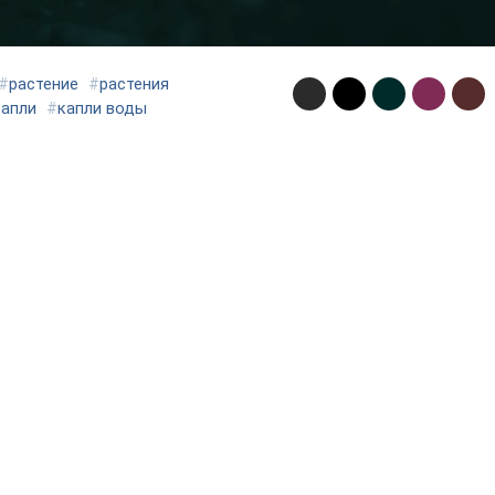
#
растение
#
растения
капли
#
капли воды