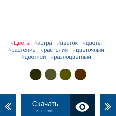
#
Цветы
#
астра
#
цветок
#
цветы
#
растение
#
растения
#
цветочный
#
цветной
#
разноцветный
Скачать
2160 x 3840