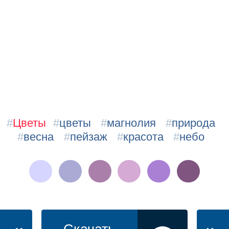
#
Цветы
#
цветы
#
магнолия
#
природа
#
весна
#
пейзаж
#
красота
#
небо