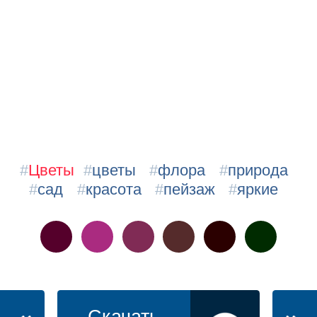
#
Цветы
#
цветы
#
флора
#
природа
#
сад
#
красота
#
пейзаж
#
яркие