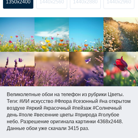
1350x2400
1440x2560
1440x2880
1440x2960
Великолепные обои на телефон из рубрики Цветы.
Теги: #ИИ искусство #Флора #сезонный #на открытом
воздухе #яркий #красочный #пейзаж #Солнечный
день #поле #весенние цветы #природа #голубое
небо. Разрешение оригинала картинки 4368x2448.
Данные обои уже скачали 3415 раз.