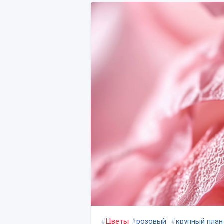
#
Цветы
#
розовый
#
крупный план