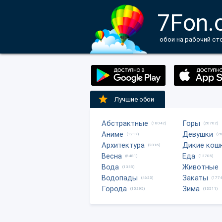
7Fon.
обои на рабочий ст
Лучшие обои
Абстрактные
Горы
(18042)
(20702)
Аниме
Девушки
(1217)
(2
Архитектура
Дикие кош
(2816)
Весна
Еда
(6481)
(13705)
Вода
Животные
(1335)
Водопады
Закаты
(4623)
(1774
Города
Зима
(15295)
(13511)