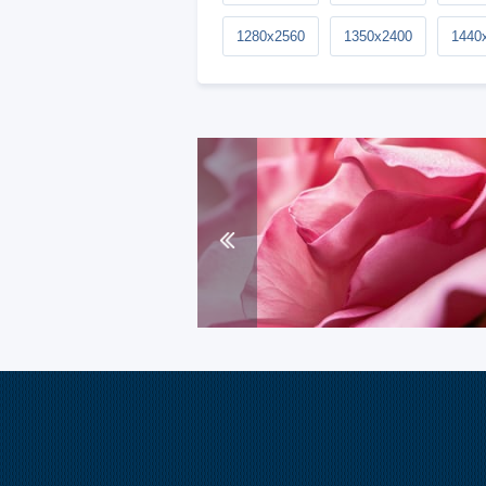
1280x2560
1350x2400
1440