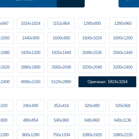
x847
1024x1024
1152x864
1280x800
1280x960
x1050
1440x900
1600x900
1600x1024
1600x1200
x1080
1920x1200
1920x1440
2048x1536
2560x1440
x1620
2880x1800
2560x2048
3200x2048
3200x2400
x2400
4096x2160
5120x2880
Оригинал: 5824x3264
x320
240x400
352x416
320x480
320x568
x800
480x854
540x960
640x960
640x1136
1280
960x1280
750x1334
1080x1920
1080x2220