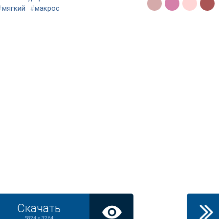
#
мягкий
#
макрос
Скачать
5824 x 3264