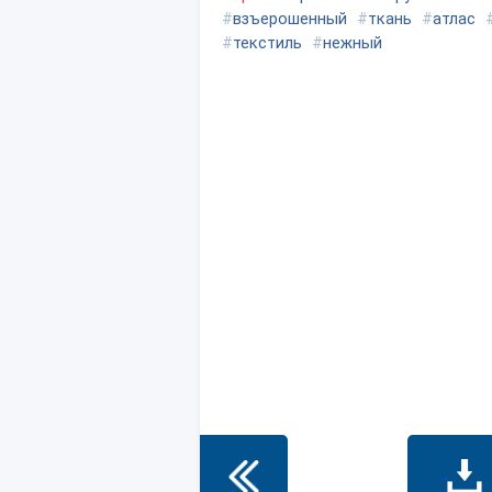
#
взъерошенный
#
ткань
#
атлас
#
текстиль
#
нежный