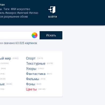
лан
. Теги: #ИИ искусство
иль #макрос #мягкий #атлас
войти
ое разрешение обоев
Искать
тки
скачано 63.025 картинок
ый мир
Спорт
(2282)
(1815)
Текстурные
(105950)
(6378)
Узоры
(904)
(3762)
Фантастика
0204)
(821)
Фильмы
(4538)
(334)
ные
Фоны
(4046)
(608)
Цветы
8759)
(28145)