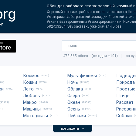
Обои для рабочего стола: розовый, крупный п
org
Хорошый фон для рабочего стола из каталога Цветы
#материал #абстрактный #складки #нежный #текст
#ткань #взъерошенный #текстурированный. Исходн
ол
5824x3264. Эту заставку уже скачали 5 раз.
478.565 обоев (сегодня +101) | за су
Космос
Мультфильмы
Подводн
(6006)
(1177)
Кошки
Ночь
Природа
684)
(7730)
(12408)
ки
Лето
Облака
Простые
(6488)
(9673)
(945)
Любовь
Озёра
Птицы
(1791)
(6989)
(1
Макро
Океан
Рассвет
(49471)
(12625)
(13539)
Машины
Осень
Рисован
1)
(37846)
(14464)
Мотоциклы
Пейзажи
Собаки
(3701)
(24590)
(
все разделы
▼