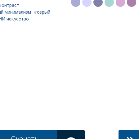
контраст
ий минимализм
#
серый
ИИ искусство