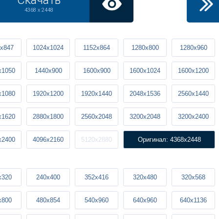
Скачать
4368 x 2448
x847
1024x1024
1152x864
1280x800
1280x960
x1050
1440x900
1600x900
1600x1024
1600x1200
x1080
1920x1200
1920x1440
2048x1536
2560x1440
x1620
2880x1800
2560x2048
3200x2048
3200x2400
x2400
4096x2160
5120x2880
Оригинал: 4368x2448
x320
240x400
352x416
320x480
320x568
x800
480x854
540x960
640x960
640x1136