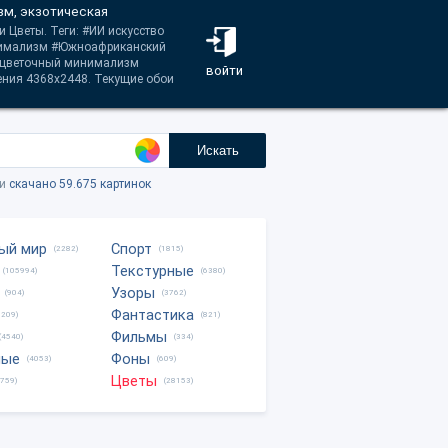
зм, экзотическая
и Цветы. Теги: #ИИ искусство
нимализм #Южноафриканский
 #цветочный минимализм
войти
ения 4368x2448. Текущие обои
Искать
ки
скачано 59.675 картинок
ый мир
Спорт
(2282)
(1815)
Текстурные
(105994)
(6380)
Узоры
(904)
(3762)
Фантастика
0209)
(821)
Фильмы
(4540)
(334)
ные
Фоны
(4053)
(609)
Цветы
8759)
(28153)