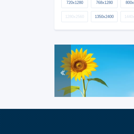
720x1280
768x1280
800x
1280x2560
1350x2400
1440