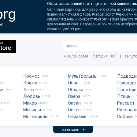
Обои: рассеянный свет, цветочный минимали
org
Отличная картинка для рабочего стола из категори
#минималистская флора #серый холст #яркий ми
символ #смелый контраст #экзотическая красота
ол
#рассеянный свет. Разрешение оригинала изображ
скачали уже 89 раз.
478.729 обоев (сегодня +85) | за сут
Космос
Мультфильмы
Подводн
(6007)
(1177)
Кошки
Ночь
Природа
684)
(7731)
(12414)
ки
Лето
Облака
Простые
(6487)
(9683)
(945)
Любовь
Озёра
Птицы
(1791)
(6990)
(1
Макро
Океан
Рассвет
(49479)
(12627)
(13544)
Машины
Осень
Рисован
4)
(37848)
(14469)
Мотоциклы
Пейзажи
Собаки
(3701)
(24624)
(
все разделы
▼