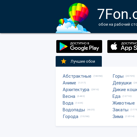
7Fon.
обои на рабочий ст
Лучшие обои
Абстрактные
Горы
(18058)
(20709)
Аниме
Девушки
(1217)
(2
Архитектура
Дикие кош
(2816)
Весна
Еда
(6483)
(13710)
Вода
Животные
(1335)
Водопады
Закаты
(4625)
(1775
Города
Зима
(15298)
(13514)