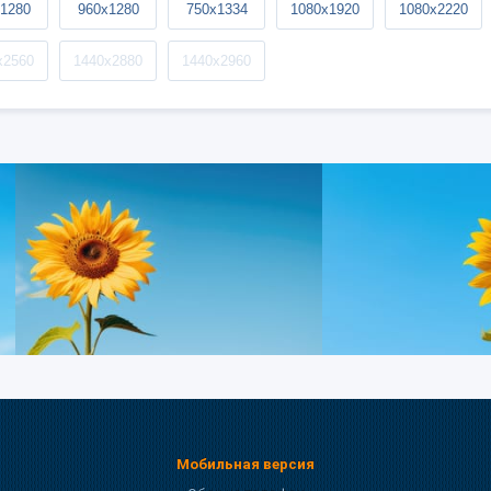
1280
960x1280
750x1334
1080x1920
1080x2220
x2560
1440x2880
1440x2960
Мобильная версия