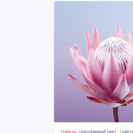
#
Цветы
#
рассеянный свет
#
цвет