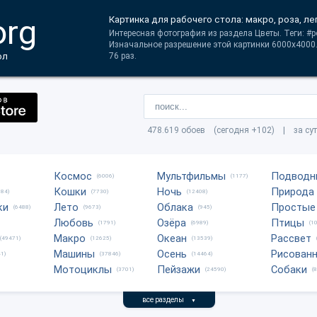
org
Картинка для рабочего стола: макро, роза, ле
Интересная фотография из раздела Цветы. Теги: #р
Изначальное разрешение этой картинки 6000x4000
ол
76 раз.
478.619 обоев (сегодня +102) | за су
Космос
Мультфильмы
Подводн
(6006)
(1177)
Кошки
Ночь
Природа
684)
(7730)
(12408)
ки
Лето
Облака
Простые
(6488)
(9673)
(945)
Любовь
Озёра
Птицы
(1791)
(6989)
(1
Макро
Океан
Рассвет
(49471)
(12625)
(13539)
Машины
Осень
Рисован
1)
(37846)
(14464)
Мотоциклы
Пейзажи
Собаки
(3701)
(24590)
(
все разделы
▼