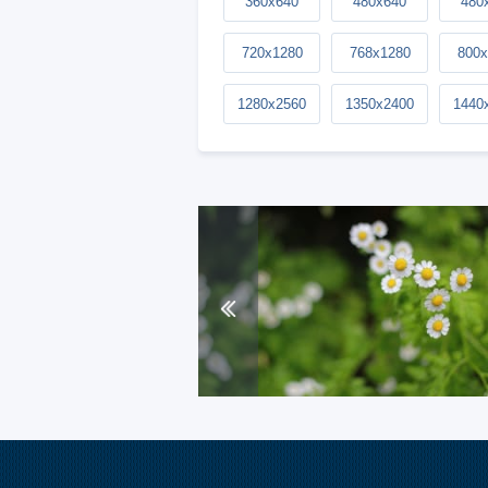
360x640
480x640
480
720x1280
768x1280
800x
1280x2560
1350x2400
1440