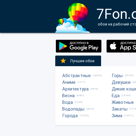
7Fon.
обои на рабочий ст
Лучшие обои
Абстрактные
Горы
(18042)
(20702)
Аниме
Девушки
(1217)
(2
Архитектура
Дикие кош
(2816)
Весна
Еда
(6481)
(13705)
Вода
Животные
(1335)
Водопады
Закаты
(4623)
(1774
Города
Зима
(15295)
(13511)