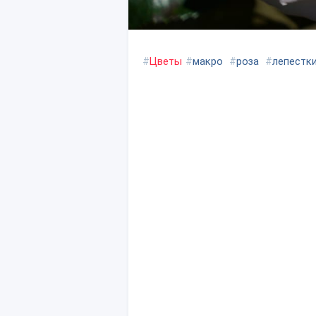
#
Цветы
#
макро
#
роза
#
лепестк