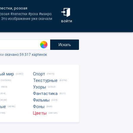
пестки, розоая
озоая #лепестки #роза #макро.
. Это изображение уже скачали
войти
Искать
тки
скачано 59.517 картинок
ый мир
Спорт
(2282)
(1815)
Текстурные
(105950)
(6378)
Узоры
(904)
(3762)
Фантастика
0204)
(821)
Фильмы
(4538)
(334)
ные
Фоны
(4046)
(608)
Цветы
8759)
(28145)