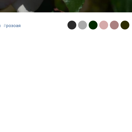
и
#
розоая