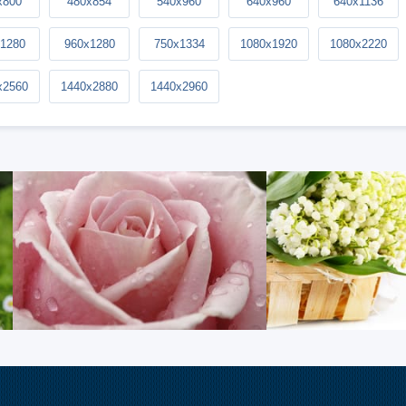
x800
480x854
540x960
640x960
640x1136
1280
960x1280
750x1334
1080x1920
1080x2220
x2560
1440x2880
1440x2960