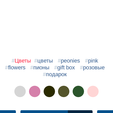
#
Цветы
#
цветы
#
peonies
#
pink
#
flowers
#
пионы
#
gift box
#
розовые
#
подарок