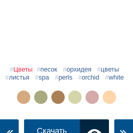
#
Цветы
#
песок
#
орхидея
#
цветы
#
листья
#
spa
#
perls
#
orchid
#
white
Скачать