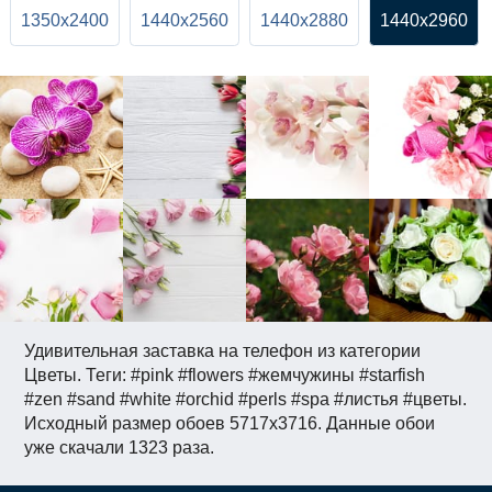
1350x2400
1440x2560
1440x2880
1440x2960
Удивительная заставка на телефон из категории
Цветы. Теги: #pink #flowers #жемчужины #starfish
#zen #sand #white #orchid #perls #spa #листья #цветы.
Исходный размер обоев 5717x3716. Данные обои
уже скачали 1323 раза.