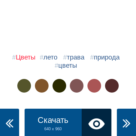
#
Цветы
#
лето
#
трава
#
природа
#
цветы
Скачать
640 x 960