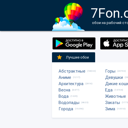
7Fon.
обои на рабочий ст
Лучшие обои
Абстрактные
Горы
(18032)
(20702)
Аниме
Девушки
(1217)
(2
Архитектура
Дикие кош
(2816)
Весна
Еда
(6477)
(13704)
Вода
Животные
(1335)
Водопады
Закаты
(4623)
(1773
Города
Зима
(15296)
(13510)