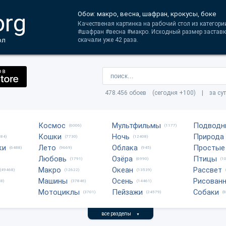
org
Обои: макро, весна, шафран, крокусы, боке
Качественая картинка на рабочий стол из категори
#шафран #весна #макро. Исходный размер заставк
ол
скачали уже 42 раза.
478.456 обоев (сегодня +100) | за су
Космос
Мультфильмы
Подводн
(6006)
(1177)
Кошки
Ночь
Природа
684)
(7730)
(12408)
ки
Лето
Облака
Простые
(6488)
(9669)
(945)
Любовь
Озёра
Птицы
(1791)
(6990)
(1
Макро
Океан
Рассвет
(49468)
(12622)
(13539)
Машины
Осень
Рисован
8)
(37846)
(14461)
Мотоциклы
Пейзажи
Собаки
(3701)
(24579)
(
все разделы
▼