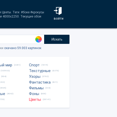
и Цветы. Теги: #боке #крокусы
и 4000x2250. Текущие обои
войти
Искать
тки
скачано 59.003 картинок
ый мир
Спорт
(2281)
(1815)
Текстурные
(105933)
(6376)
Узоры
(904)
(3762)
Фантастика
0202)
(821)
Фильмы
(4535)
(334)
ные
Фоны
(4042)
(606)
Цветы
8759)
(28141)