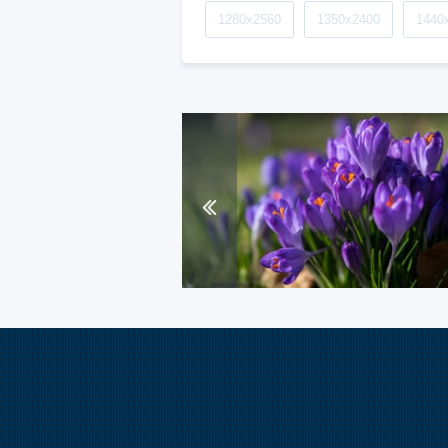
1280x2560
1350x2400
1440