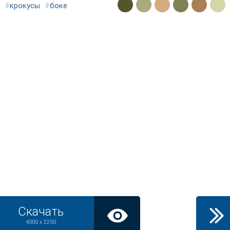
#
крокусы
#
боке
Скачать
4000 x 2250