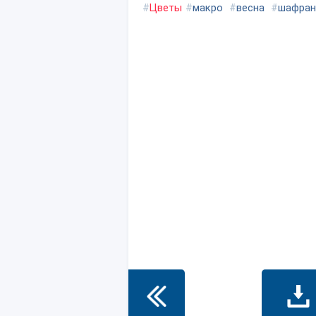
#
Цветы
#
макро
#
весна
#
шафран