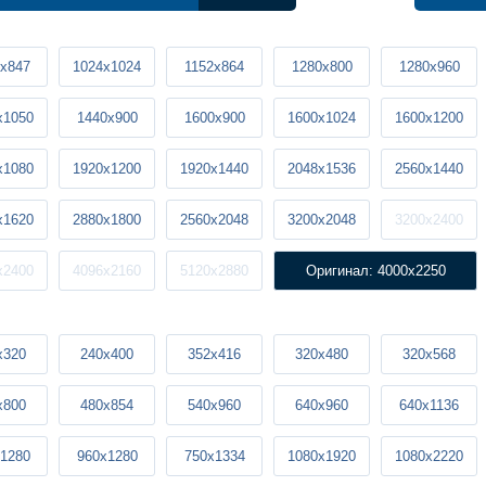
x847
1024x1024
1152x864
1280x800
1280x960
x1050
1440x900
1600x900
1600x1024
1600x1200
x1080
1920x1200
1920x1440
2048x1536
2560x1440
x1620
2880x1800
2560x2048
3200x2048
3200x2400
x2400
4096x2160
5120x2880
Оригинал: 4000x2250
x320
240x400
352x416
320x480
320x568
x800
480x854
540x960
640x960
640x1136
1280
960x1280
750x1334
1080x1920
1080x2220