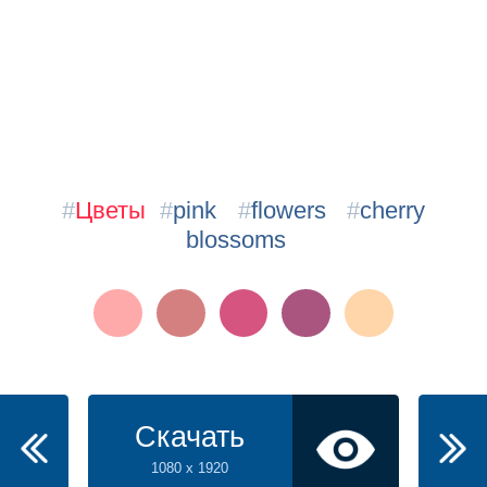
#
Цветы
#
pink
#
flowers
#
cherry
blossoms
Скачать
1080 x 1920