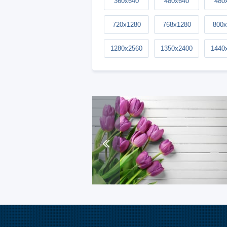
360x640
480x640
480
720x1280
768x1280
800x
1280x2560
1350x2400
1440