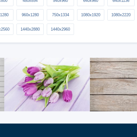
x800
480x854
540x960
640x960
640x1136
1280
960x1280
750x1334
1080x1920
1080x2220
x2560
1440x2880
1440x2960