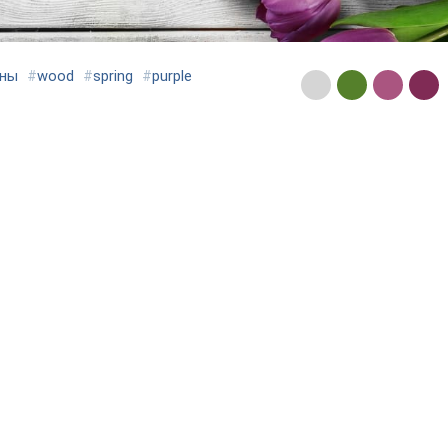
аны
#
wood
#
spring
#
purple