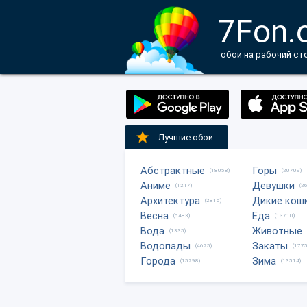
7Fon.
обои на рабочий ст
Лучшие обои
Абстрактные
Горы
(18058)
(20709)
Аниме
Девушки
(1217)
(2
Архитектура
Дикие кош
(2816)
Весна
Еда
(6483)
(13710)
Вода
Животные
(1335)
Водопады
Закаты
(4625)
(1775
Города
Зима
(15298)
(13514)