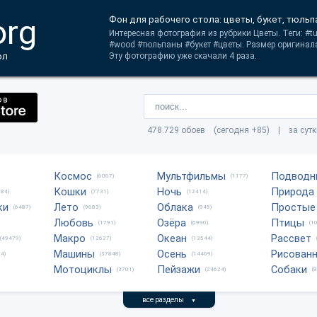
org
Фон для рабочего стола: цветы, букет, тюльп
Интересная фотография из рубрики Цветы. Теги: #tuli
#wood #тюльпаны #букет #цветы. Размер оригинала
ол
Эту фотографию уже скачали 4 раза.
478.729 обоев (сегодня +85) | за сут
Космос
Мультфильмы
Подводн
(6007)
(1177)
Кошки
Ночь
Природа
684)
(7731)
(12414)
ки
Лето
Облака
Простые
(6487)
(9683)
(945)
Любовь
Озёра
Птицы
(1791)
(6990)
(1
Макро
Океан
Рассвет
(49479)
(12627)
(13544)
Машины
Осень
Рисован
4)
(37848)
(14469)
Мотоциклы
Пейзажи
Собаки
(3701)
(24624)
(
все разделы
▼