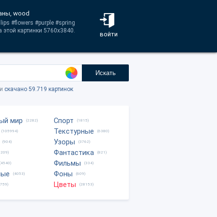
аны, wood
ps #flowers #purple #spring
 этой картинки 5760x3840.
войти
Искать
ки
скачано 59.719 картинок
ый мир
Спорт
(2282)
(1815)
Текстурные
(105994)
(6380)
Узоры
(904)
(3762)
Фантастика
0209)
(821)
Фильмы
(4540)
(334)
ные
Фоны
(4053)
(609)
Цветы
8759)
(28153)