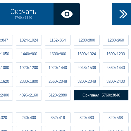
Скачать
5760 x 3840
x847
1024x1024
1152x864
1280x800
1280x960
x1050
1440x900
1600x900
1600x1024
1600x1200
x1080
1920x1200
1920x1440
2048x1536
2560x1440
x1620
2880x1800
2560x2048
3200x2048
3200x2400
x2400
4096x2160
5120x2880
Оригинал: 5760x3840
x320
240x400
352x416
320x480
320x568