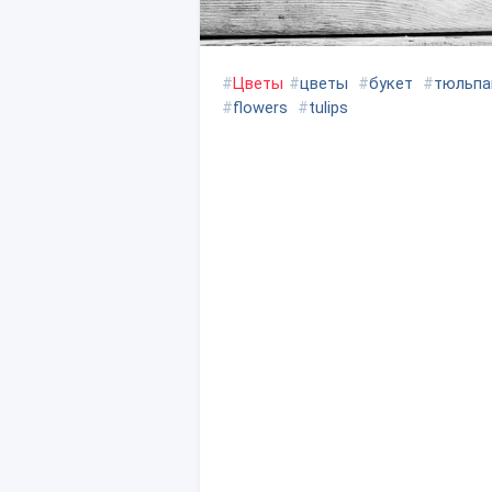
#
Цветы
#
цветы
#
букет
#
тюльп
#
flowers
#
tulips