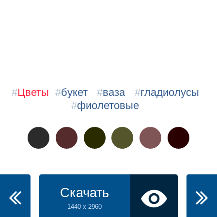
#
Цветы
#
букет
#
ваза
#
гладиолусы
#
фиолетовые
Скачать
1440 x 2960