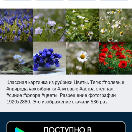
Классная картинка из рубрики Цветы. Теги: #полевые
#природа #октябринки #луговые #астра степная
#синие #флора #цветы. Разрешение фотографии
1920x2880. Это изображение скачали 536 раз.