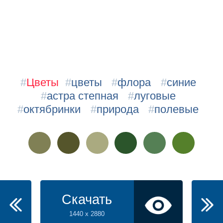
#
Цветы
#
цветы
#
флора
#
синие
#
астра степная
#
луговые
#
октябринки
#
природа
#
полевые
Скачать
1440 x 2880