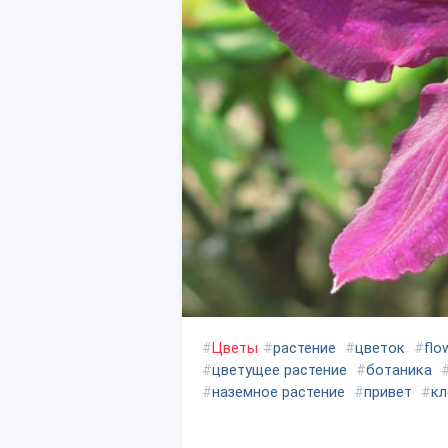
#
Цветы
#
растение
#
цветок
#
flo
#
цветущее растение
#
ботаника
#
наземное растение
#
привет
#
кл