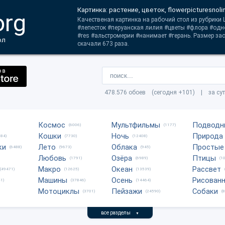
Картинка: растение, цветок, flowerpicturesnoli
org
Качественая картинка на рабочий стол из рубрики 
#лепесток #перуанская лилия #цветы #флора #одн
#res #альстромерии #нанимает #герань. Размер за
ол
скачали 673 раза.
478.576 обоев (сегодня +101) | за су
Космос
Мультфильмы
Подводн
(6006)
(1177)
Кошки
Ночь
Природа
684)
(7730)
(12408)
ки
Лето
Облака
Простые
(6488)
(9673)
(945)
Любовь
Озёра
Птицы
(1791)
(6989)
(1
Макро
Океан
Рассвет
(49471)
(12625)
(13539)
Машины
Осень
Рисован
1)
(37846)
(14464)
Мотоциклы
Пейзажи
Собаки
(3701)
(24590)
(
все разделы
▼