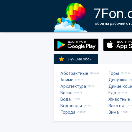
7Fon.
обои на рабочий ст
Лучшие обои
Абстрактные
Горы
(18042)
(20702)
Аниме
Девушки
(1217)
(2
Архитектура
Дикие кош
(2816)
Весна
Еда
(6481)
(13705)
Вода
Животные
(1335)
Водопады
Закаты
(4623)
(1774
Города
Зима
(15295)
(13511)