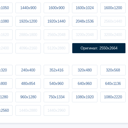
x1050
1440x900
1600x900
1600x1024
1600x1200
x1080
1920x1200
1920x1440
2048x1536
2560x1440
x1620
2880x1800
2560x2048
3200x2048
3200x2400
x2400
4096x2160
5120x2880
Оригинал: 2550x2664
x320
240x400
352x416
320x480
320x568
x800
480x854
540x960
640x960
640x1136
1280
960x1280
750x1334
1080x1920
1080x2220
x2560
1440x2880
1440x2960