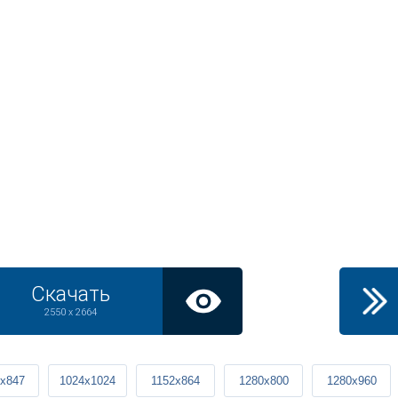
Скачать
2550 x 2664
x847
1024x1024
1152x864
1280x800
1280x960