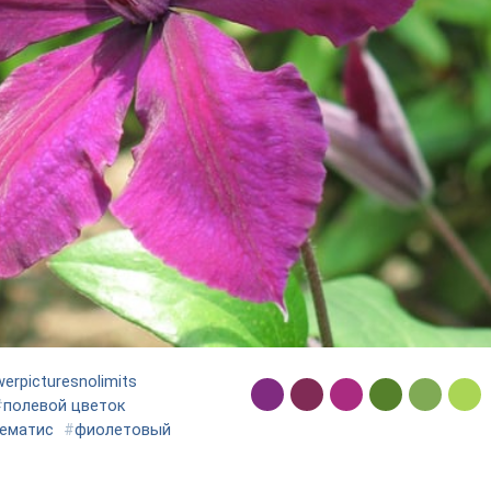
werpicturesnolimits
#
полевой цветок
ематис
#
фиолетовый