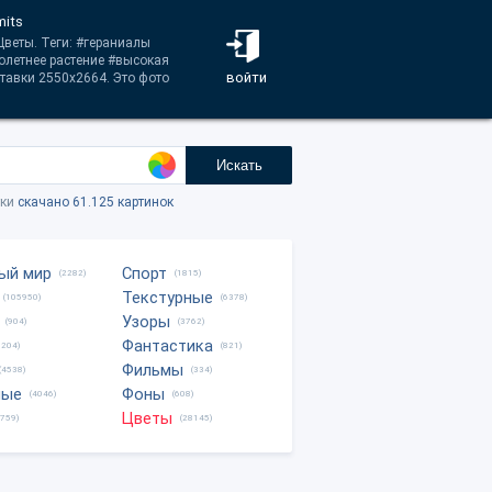
mits
Цветы. Теги: #гераниалы
олетнее растение #высокая
войти
ставки 2550x2664. Это фото
Искать
тки
скачано 61.125 картинок
ый мир
Спорт
(2282)
(1815)
Текстурные
(105950)
(6378)
Узоры
(904)
(3762)
Фантастика
0204)
(821)
Фильмы
(4538)
(334)
ные
Фоны
(4046)
(608)
Цветы
8759)
(28145)