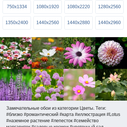
750x1334
1080x1920
1080x2220
1280x2560
1350x2400
1440x2560
1440x2880
1440x2960
Замечательные обои из категории Цветы. Теги:
#близко #романтический #карта #иллюстрация #Lotus
#наземное растение #лепесток #семейство
маргариток #садовые космеи #цветочный сад