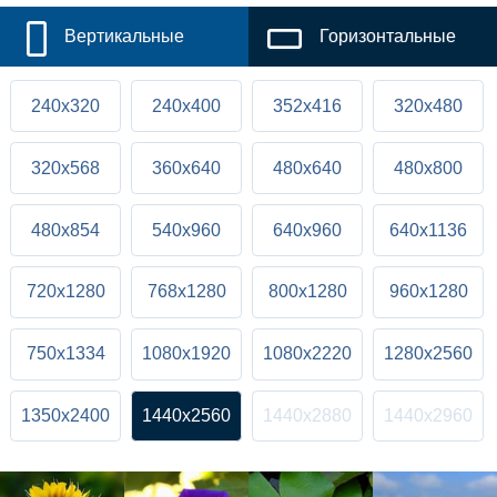
Вертикальные
Горизонтальные
240x320
240x400
352x416
320x480
320x568
360x640
480x640
480x800
480x854
540x960
640x960
640x1136
720x1280
768x1280
800x1280
960x1280
750x1334
1080x1920
1080x2220
1280x2560
1350x2400
1440x2560
1440x2880
1440x2960