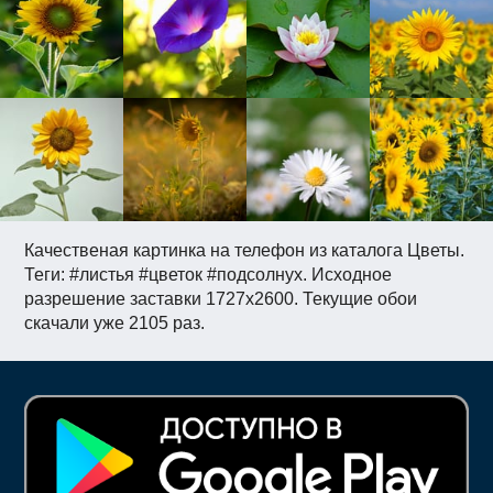
Качественая картинка на телефон из каталога Цветы.
Теги: #листья #цветок #подсолнух. Исходное
разрешение заставки 1727x2600. Текущие обои
скачали уже 2105 раз.