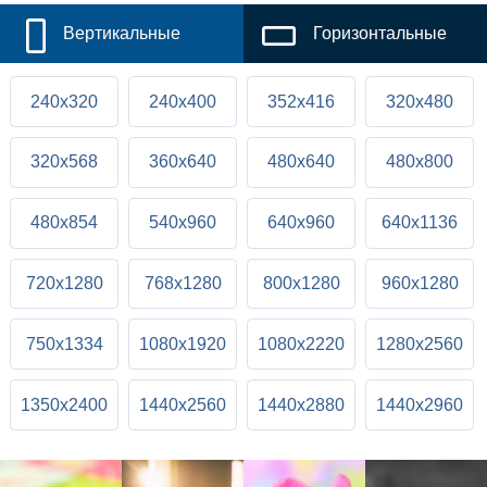
Вертикальные
Горизонтальные
240x320
240x400
352x416
320x480
320x568
360x640
480x640
480x800
480x854
540x960
640x960
640x1136
720x1280
768x1280
800x1280
960x1280
750x1334
1080x1920
1080x2220
1280x2560
1350x2400
1440x2560
1440x2880
1440x2960