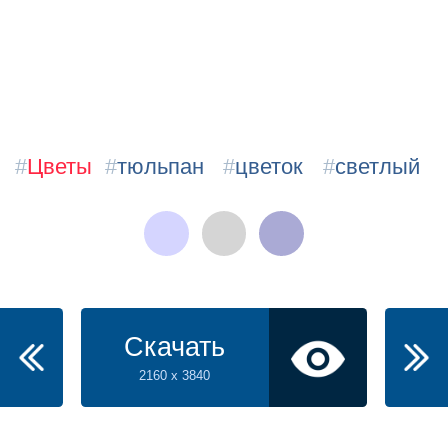
#
Цветы
#
тюльпан
#
цветок
#
светлый
Скачать
2160 x 3840