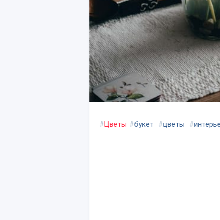
#
Цветы
#
букет
#
цветы
#
интерь