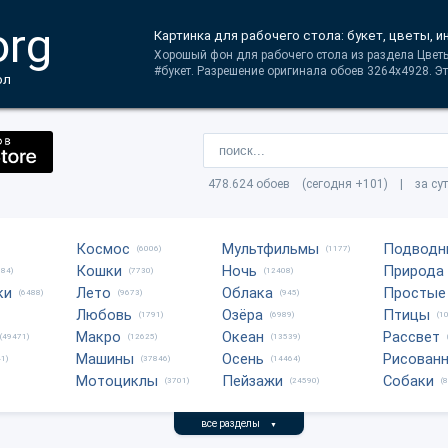
org
Картинка для рабочего стола: букет, цветы, 
Хорошый фон для рабочего стола из раздела Цветы
#букет. Разрешение оригинала обоев 3264x4928. Эт
ол
478.624 обоев (сегодня +101) | за су
Космос
Мультфильмы
Подводн
(6006)
(1177)
Кошки
Ночь
Природа
684)
(7730)
(12408)
ки
Лето
Облака
Простые
(6488)
(9673)
(945)
Любовь
Озёра
Птицы
(1791)
(6989)
(1
Макро
Океан
Рассвет
(49471)
(12625)
(13539)
Машины
Осень
Рисован
1)
(37846)
(14464)
Мотоциклы
Пейзажи
Собаки
(3701)
(24590)
(
все разделы
▼