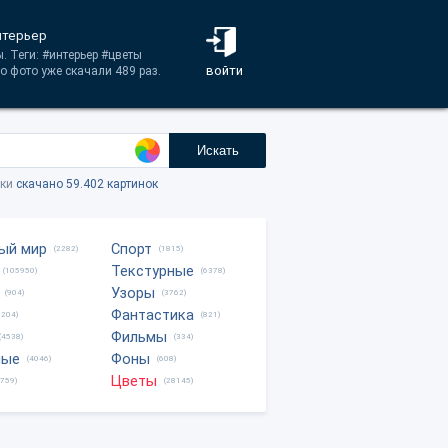
интерьер
. Теги: #интерьер #цветы
войти
о фото уже скачали 489 раз.
Искать
тки
скачано 59.402 картинок
ый мир
Спорт
(2282)
(1815)
Текстурные
(105950)
(6378)
Узоры
(904)
(3762)
Фантастика
0204)
(821)
Фильмы
(4538)
(334)
ные
Фоны
(4046)
(608)
Цветы
8759)
(28145)