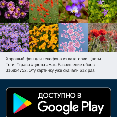
Хорошый фон для телефона из категории Цветы.
Теги: #трава #цветы #мак. Разрешение обоев
3168x4752. Эту картинку уже скачали 612 раз.