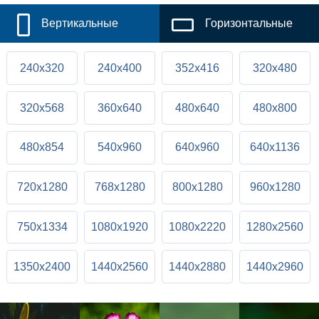
Вертикальные
Горизонтальные
240x320
240x400
352x416
320x480
320x568
360x640
480x640
480x800
480x854
540x960
640x960
640x1136
720x1280
768x1280
800x1280
960x1280
750x1334
1080x1920
1080x2220
1280x2560
1350x2400
1440x2560
1440x2880
1440x2960