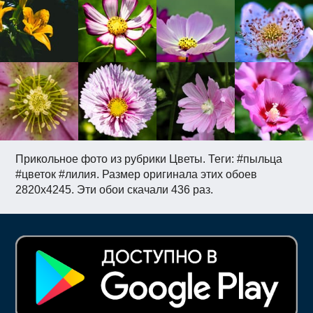
Прикольное фото из рубрики Цветы. Теги: #пыльца
#цветок #лилия. Размер оригинала этих обоев
2820x4245. Эти обои скачали 436 раз.