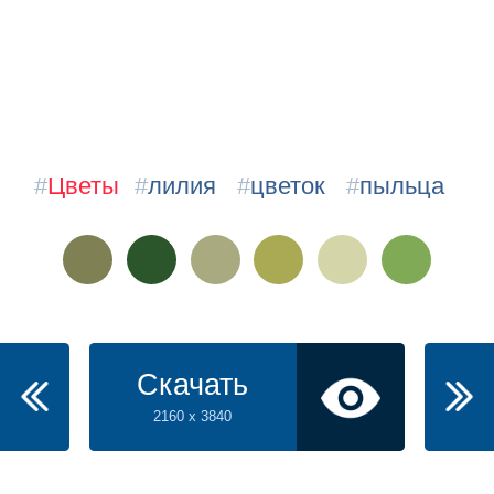
#
Цветы
#
лилия
#
цветок
#
пыльца
Скачать
2160 x 3840