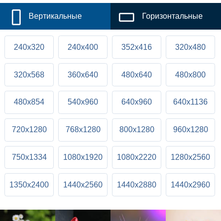
Вертикальные
Горизонтальные
240x320
240x400
352x416
320x480
320x568
360x640
480x640
480x800
480x854
540x960
640x960
640x1136
720x1280
768x1280
800x1280
960x1280
750x1334
1080x1920
1080x2220
1280x2560
1350x2400
1440x2560
1440x2880
1440x2960