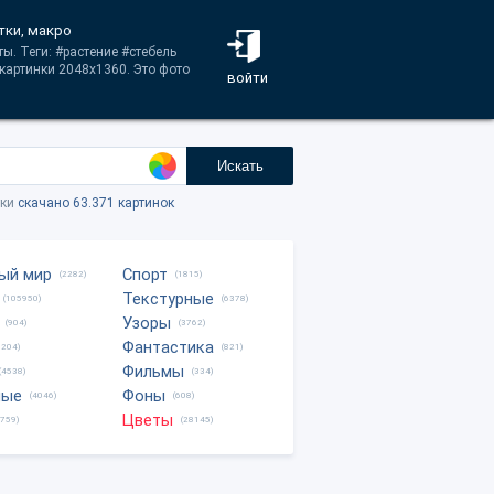
тки, макро
ы. Теги: #растение #стебель
картинки 2048x1360. Это фото
войти
Искать
тки
скачано 63.371 картинок
ый мир
Спорт
(2282)
(1815)
Текстурные
(105950)
(6378)
Узоры
(904)
(3762)
Фантастика
0204)
(821)
Фильмы
(4538)
(334)
ные
Фоны
(4046)
(608)
Цветы
8759)
(28145)