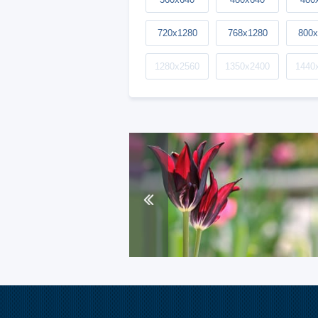
720x1280
768x1280
800x
1280x2560
1350x2400
1440