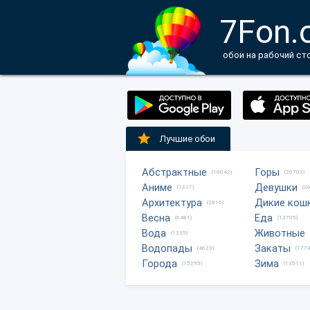
7Fon.
обои на рабочий ст
Лучшие обои
Абстрактные
Горы
(18042)
(20702)
Аниме
Девушки
(1217)
(2
Архитектура
Дикие кош
(2816)
Весна
Еда
(6481)
(13705)
Вода
Животные
(1335)
Водопады
Закаты
(4623)
(1774
Города
Зима
(15295)
(13511)