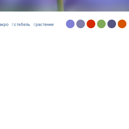
акро
#
стебель
#
растение