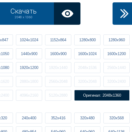
Скачать
2048 x 1360
x847
1024x1024
1152x864
1280x800
1280x960
x1050
1440x900
1600x900
1600x1024
1600x1200
x1080
1920x1200
1920x1440
2048x1536
2560x1440
x1620
2880x1800
2560x2048
3200x2048
3200x2400
x2400
4096x2160
5120x2880
Оригинал: 2048x1360
x320
240x400
352x416
320x480
320x568
x800
480x854
540x960
640x960
640x1136