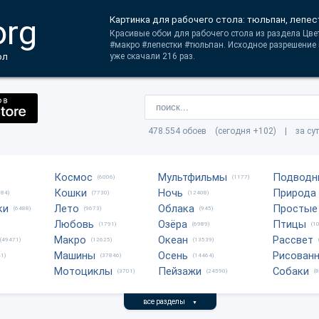
org
Картинка для рабочего стола: тюльпан, лепес
Красивые обои для рабочего стола из раздела Цвет
#макро #лепестки #тюльпан. Исходное разрешение 
ол
уже скачали 216 раз.
478.554 обоев (сегодня +102) | за су
Космос
Мультфильмы
Подводн
(6006)
(1177)
Кошки
Ночь
Природа
684)
(7730)
(12408)
ки
Лето
Облака
Простые
(6488)
(9673)
(945)
Любовь
Озёра
Птицы
(1791)
(6989)
(1
Макро
Океан
Рассвет
(49471)
(12625)
(13539)
Машины
Осень
Рисован
1)
(37846)
(14464)
Мотоциклы
Пейзажи
Собаки
(3701)
(24590)
(
все разделы
▼