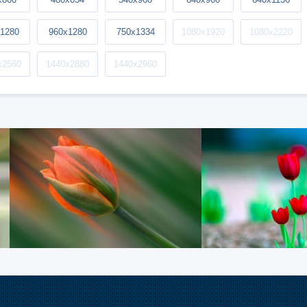
1280
960x1280
750x1334
1080x1920
1080x2220
x2560
1440x2880
1440x2960