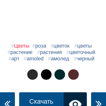
#
Цветы
#
роза
#
цветок
#
цветы
#
растение
#
растения
#
цветочный
#
арт
#
amoled
#
амолед
#
черный
Скачать