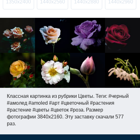
1350x2400
1440x2560
1440x2880
1440x2960
Классная картинка из рубрики Цветы. Теги: #черный
#амолед #amoled #арт #цветочный #растения
#растение #цветы #цветок #роза. Размер
фотографии 3840x2160. Эту заставку скачали 577
раз.