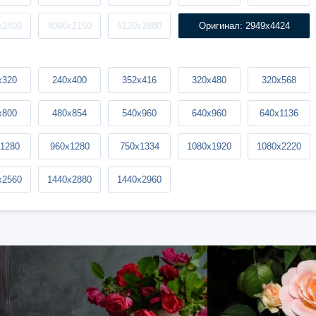
x2400
4096x2160
5120x2880
Оригинал: 2949x4424
x320
240x400
352x416
320x480
320x568
x800
480x854
540x960
640x960
640x1136
1280
960x1280
750x1334
1080x1920
1080x2220
x2560
1440x2880
1440x2960