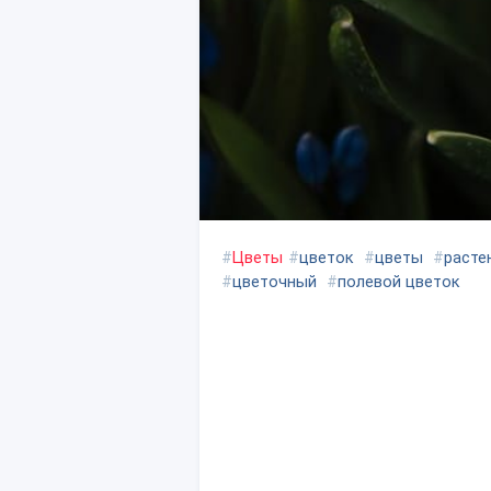
#
Цветы
#
цветок
#
цветы
#
расте
#
цветочный
#
полевой цветок