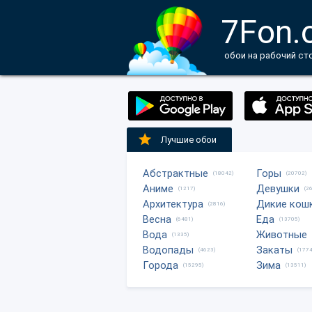
7Fon.
обои на рабочий ст
Лучшие обои
Абстрактные
Горы
(18042)
(20702)
Аниме
Девушки
(1217)
(2
Архитектура
Дикие кош
(2816)
Весна
Еда
(6481)
(13705)
Вода
Животные
(1335)
Водопады
Закаты
(4623)
(1774
Города
Зима
(15295)
(13511)