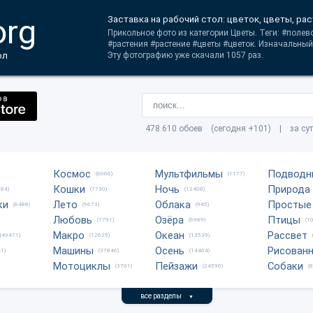
org
Заставка на рабочий стол: цветок, цветы, ра
Прикольное фото из категории Цветы. Теги: #поле
#растения #растение #цветы #цветок. Изначальный
ол
Эту фотографию уже скачали 1057 раз.
478.610 обоев (сегодня +101) | за су
Космос
Мультфильмы
Подводн
(6006)
(1177)
Кошки
Ночь
Природа
684)
(7730)
(12408)
ки
Лето
Облака
Простые
(6488)
(9673)
(945)
Любовь
Озёра
Птицы
(1791)
(6989)
(1
Макро
Океан
Рассвет
(49471)
(12625)
(13539)
Машины
Осень
Рисован
1)
(37846)
(14464)
Мотоциклы
Пейзажи
Собаки
(3701)
(24590)
(
все разделы
▼