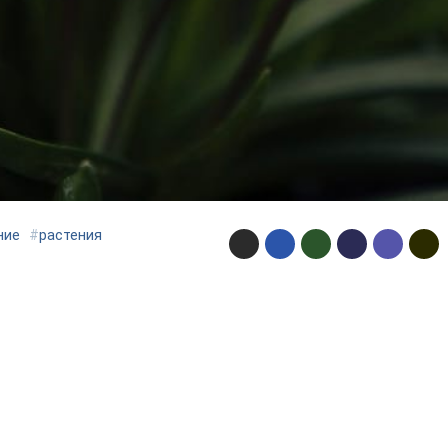
ние
#
растения