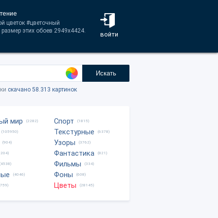
стение
вой цветок #цветочный
 размер этих обоев 2949x4424.
войти
Искать
тки
скачано 58.313 картинок
ый мир
Спорт
(2282)
(1815)
Текстурные
(105950)
(6378)
Узоры
(904)
(3762)
Фантастика
0204)
(821)
Фильмы
(4538)
(334)
ные
Фоны
(4046)
(608)
Цветы
8759)
(28145)