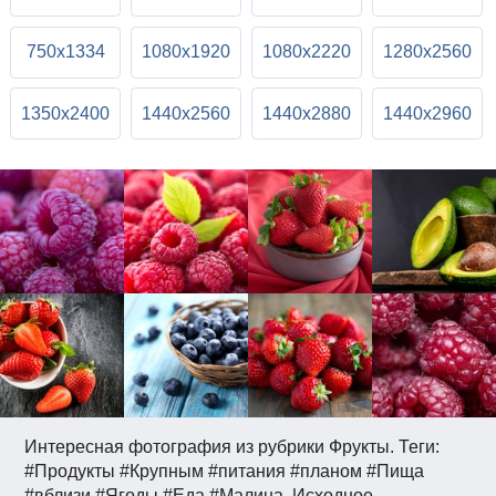
750x1334
1080x1920
1080x2220
1280x2560
1350x2400
1440x2560
1440x2880
1440x2960
Интересная фотография из рубрики Фрукты. Теги:
#Продукты #Крупным #питания #планом #Пища
#вблизи #Ягоды #Еда #Малина. Исходное