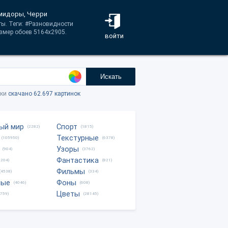
омидоры, Черри
ты. Теги: #Разновидности
змер обоев 5164x2905.
войти
Искать
тки
скачано 62.697 картинок
ый мир
Спорт
(2282)
(1815)
Текстурные
(105950)
(6378)
Узоры
(904)
(3762)
Фантастика
0204)
(821)
Фильмы
(4538)
(334)
ные
Фоны
(4046)
(608)
Цветы
8759)
(28145)