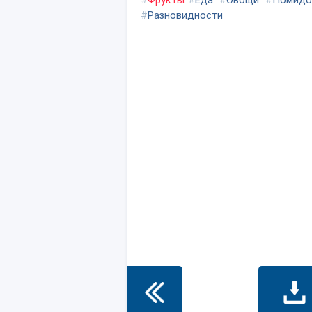
#
Фрукты
#
Еда
#
Овощи
#
Помидо
#
Разновидности