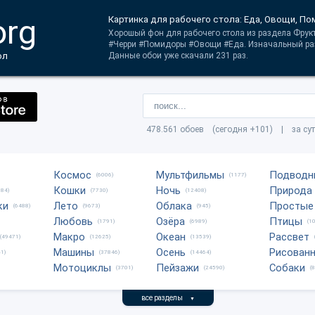
org
Картинка для рабочего стола: Еда, Овощи, П
Хорошый фон для рабочего стола из раздела Фрук
#Черри #Помидоры #Овощи #Еда. Изначальный ра
ол
Данные обои уже скачали 231 раз.
478.561 обоев (сегодня +101) | за су
Космос
Мультфильмы
Подводн
(6006)
(1177)
Кошки
Ночь
Природа
684)
(7730)
(12408)
ки
Лето
Облака
Простые
(6488)
(9673)
(945)
Любовь
Озёра
Птицы
(1791)
(6989)
(1
Макро
Океан
Рассвет
(49471)
(12625)
(13539)
Машины
Осень
Рисован
1)
(37846)
(14464)
Мотоциклы
Пейзажи
Собаки
(3701)
(24590)
(
все разделы
▼