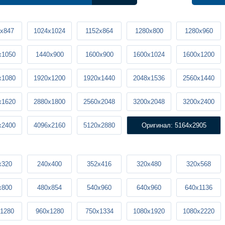
x847
1024x1024
1152x864
1280x800
1280x960
x1050
1440x900
1600x900
1600x1024
1600x1200
x1080
1920x1200
1920x1440
2048x1536
2560x1440
x1620
2880x1800
2560x2048
3200x2048
3200x2400
x2400
4096x2160
5120x2880
Оригинал: 5164x2905
x320
240x400
352x416
320x480
320x568
x800
480x854
540x960
640x960
640x1136
1280
960x1280
750x1334
1080x1920
1080x2220