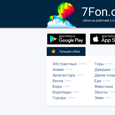
7Fon.
обои на рабочий ст
Лучшие обои
Абстрактные
Горы
(18042)
(20702)
Аниме
Девушки
(1217)
(2
Архитектура
Дикие кош
(2816)
Весна
Еда
(6481)
(13705)
Вода
Животные
(1335)
Водопады
Закаты
(4623)
(1774
Города
Зима
(15295)
(13511)