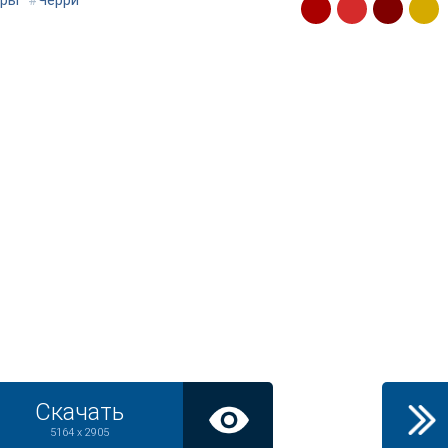
ры
#
Черри
Скачать
5164 x 2905