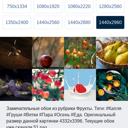
750x1334
1080x1920
1080x2220
1280x2560
1350x2400
1440x2560
1440x2880
1440x2960
Замечательные обои из рубрики Фрукты. Теги: #Капля
#Груши #Ветки #Пара #Осень #Еда. Оригинальный
размер данной картинки 4332x3396. Текущие обои
уже скачали 51 раз.