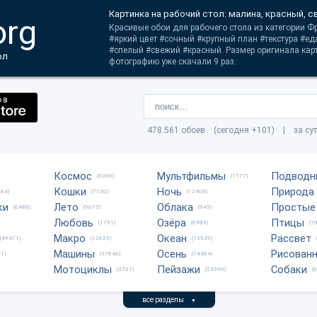
Картинка на рабочий стол: малина, красный, 
org
Красивые обои для рабочего стола из категории Фр
#яркий цвет #сочный #крупный план #текстура #е
#спелый #свежий #красный. Размер оригинала кар
ол
фотографию уже скачали 9 раз.
478.561 обоев (сегодня +101) | за су
Космос
Мультфильмы
Подводн
(6006)
(1177)
Кошки
Ночь
Природа
684)
(7730)
(12408)
ки
Лето
Облака
Простые
(6488)
(9673)
(945)
Любовь
Озёра
Птицы
(1791)
(6989)
(1
Макро
Океан
Рассвет
(49471)
(12625)
(13539)
Машины
Осень
Рисован
1)
(37846)
(14464)
Мотоциклы
Пейзажи
Собаки
(3701)
(24590)
(
все разделы
▼