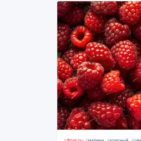
#
Фрукты
#
малина
#
красный
#
св