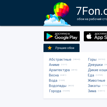
7Fon.
обои на рабочий ст
Лучшие обои
Абстрактные
Горы
(18042)
(20702)
Аниме
Девушки
(1217)
(2
Архитектура
Дикие кош
(2816)
Весна
Еда
(6481)
(13705)
Вода
Животные
(1335)
Водопады
Закаты
(4623)
(1774
Города
Зима
(15295)
(13511)