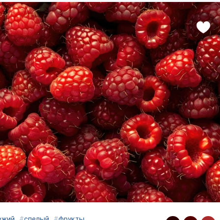
ежий
#
спелый
#
фрукты