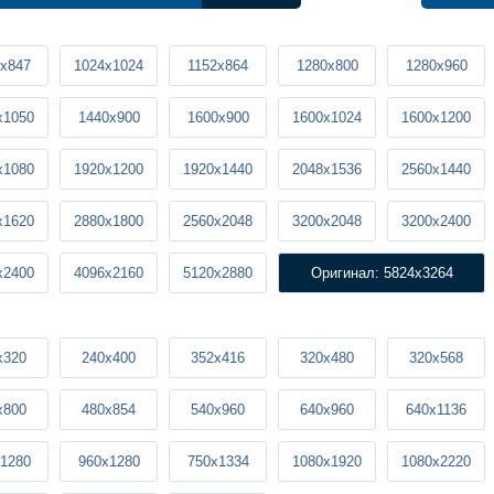
x847
1024x1024
1152x864
1280x800
1280x960
x1050
1440x900
1600x900
1600x1024
1600x1200
x1080
1920x1200
1920x1440
2048x1536
2560x1440
x1620
2880x1800
2560x2048
3200x2048
3200x2400
x2400
4096x2160
5120x2880
Оригинал: 5824x3264
x320
240x400
352x416
320x480
320x568
x800
480x854
540x960
640x960
640x1136
1280
960x1280
750x1334
1080x1920
1080x2220