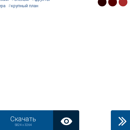
ура
#
крупный план
Скачать
5824 x 3264