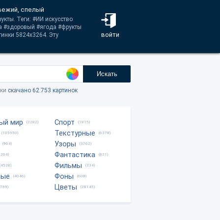
свежий, спелый
укты. Теги: #ИИ искусство
да #здоровый #ягода #фрукты
войти
тинки 5824x3264. Эту
Искать
тки
скачано 62.753 картинок
ый мир
Спорт
(2282)
(1815)
Текстурные
(105950)
(6378)
Узоры
(904)
(3762)
Фантастика
0204)
(821)
Фильмы
(4538)
(334)
ные
Фоны
(4046)
(608)
Цветы
8759)
(28145)