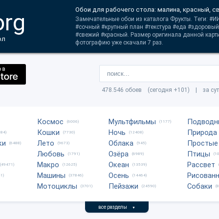
Обои для рабочего стола: малина, красный, 
org
Замечательные обои из каталога Фрукты. Теги: #ИИ
#сочный #крупный план #текстура #еда #здоровый
#свежий #красный. Размер оригинала данной карт
ол
фотографию уже скачали 7 раз.
478.546 обоев (сегодня +101) | за су
Космос
Мультфильмы
Подводн
(6006)
(1177)
Кошки
Ночь
Природа
684)
(7730)
(12408)
ки
Лето
Облака
Простые
(6488)
(9673)
(945)
Любовь
Озёра
Птицы
(1791)
(6989)
(1
Макро
Океан
Рассвет
(49471)
(12625)
(13539)
Машины
Осень
Рисован
1)
(37846)
(14464)
Мотоциклы
Пейзажи
Собаки
(3701)
(24590)
(
все разделы
▼