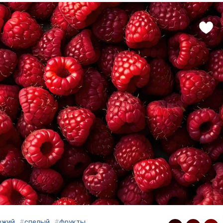
ежий
#
спелый
#
фрукты