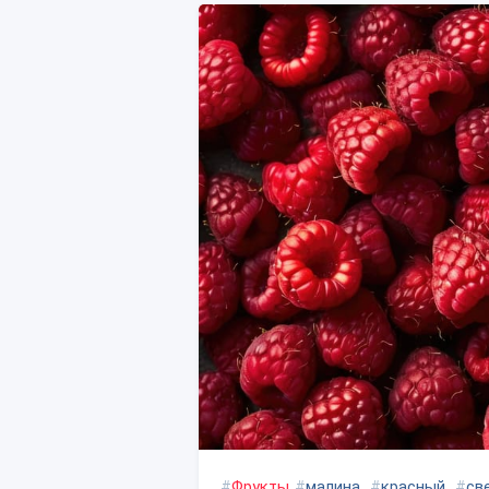
#
Фрукты
#
малина
#
красный
#
св