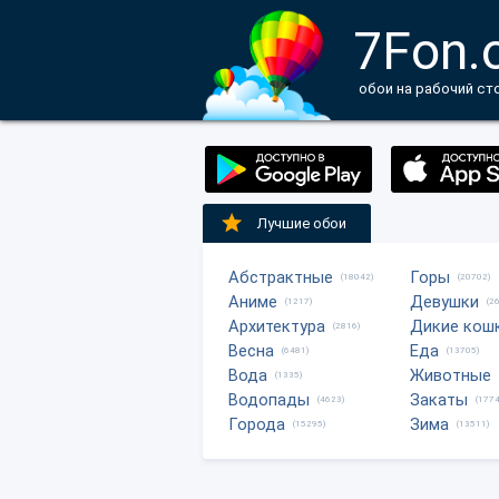
7Fon.
обои на рабочий ст
Лучшие обои
Абстрактные
Горы
(18042)
(20702)
Аниме
Девушки
(1217)
(2
Архитектура
Дикие кош
(2816)
Весна
Еда
(6481)
(13705)
Вода
Животные
(1335)
Водопады
Закаты
(4623)
(1774
Города
Зима
(15295)
(13511)