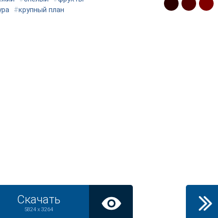
ура
#
крупный план
Скачать
5824 x 3264