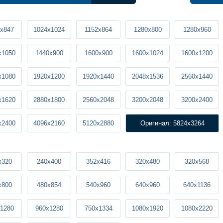
x847
1024x1024
1152x864
1280x800
1280x960
x1050
1440x900
1600x900
1600x1024
1600x1200
x1080
1920x1200
1920x1440
2048x1536
2560x1440
x1620
2880x1800
2560x2048
3200x2048
3200x2400
x2400
4096x2160
5120x2880
Оригинал: 5824x3264
x320
240x400
352x416
320x480
320x568
x800
480x854
540x960
640x960
640x1136
1280
960x1280
750x1334
1080x1920
1080x2220