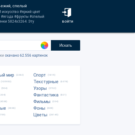
свежий, спелый
 искусство #яркий цвет
 #ягода #фрукты #спелый
войти
инки 5824x3264. Эту
Искать
тки
скачано 62.556 картинок
ый мир
Спорт
(2282)
(1815)
Текстурные
(105950)
(6378)
Узоры
(904)
(3762)
Фантастика
0204)
(821)
Фильмы
(4538)
(334)
ные
Фоны
(4046)
(608)
Цветы
8759)
(28145)