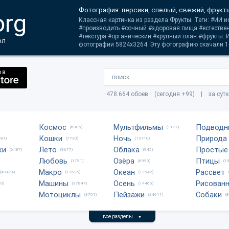
Фотография: персики, спелый, свежий, фрукты
org
Классная картинка из раздела Фрукты. Теги: #ИИ и
#производить #сочный #здоровая пища #естествен
#текстура #органический #крупный план #фрукты.
ол
фотографии 5824x3264. Эту фотографию скачали 10
478.664 обоев (сегодня +99) | за сут
Космос
Мультфильмы
Подводн
(6006)
(1177)
Кошки
Ночь
Природа
684)
(7730)
(12410)
ки
Лето
Облака
Простые
(6487)
(9677)
(945)
Любовь
Озёра
Птицы
(1791)
(6990)
(1
Макро
Океан
Рассвет
(49474)
(12626)
(13542)
Машины
Осень
Рисован
0)
(37847)
(14466)
Мотоциклы
Пейзажи
Собаки
(3701)
(24611)
(
все разделы
▼