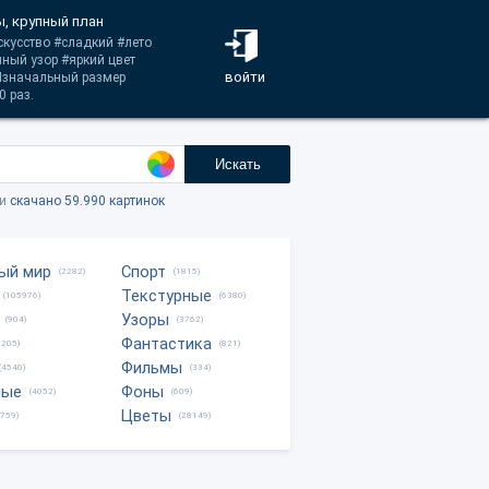
, крупный план
скусство #сладкий #лето
ный узор #яркий цвет
войти
 Изначальный размер
 раз.
Искать
ки
скачано 59.990 картинок
ый мир
Спорт
(2282)
(1815)
Текстурные
(105976)
(6380)
Узоры
(904)
(3762)
Фантастика
0205)
(821)
Фильмы
(4540)
(334)
ные
Фоны
(4052)
(609)
Цветы
8759)
(28149)