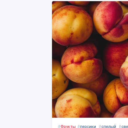
#
Фрукты
#
персики
#
спелый
#
св