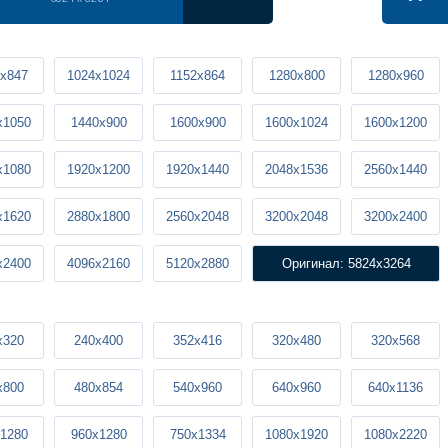
x847
1024x1024
1152x864
1280x800
1280x960
x1050
1440x900
1600x900
1600x1024
1600x1200
x1080
1920x1200
1920x1440
2048x1536
2560x1440
x1620
2880x1800
2560x2048
3200x2048
3200x2400
x2400
4096x2160
5120x2880
Оригинал: 5824x3264
x320
240x400
352x416
320x480
320x568
x800
480x854
540x960
640x960
640x1136
1280
960x1280
750x1334
1080x1920
1080x2220