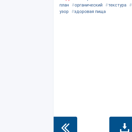
план
#
органический
#
текстура
#
узор
#
здоровая пища