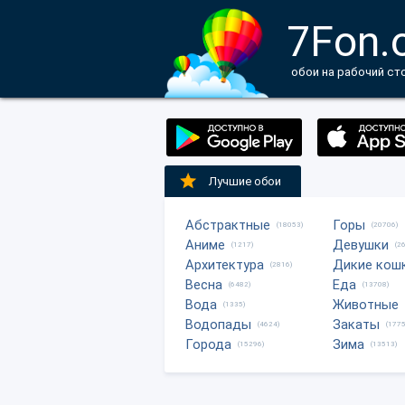
7Fon.
обои на рабочий ст
Лучшие обои
Абстрактные
Горы
(18053)
(20706)
Аниме
Девушки
(1217)
(2
Архитектура
Дикие кош
(2816)
Весна
Еда
(6482)
(13708)
Вода
Животные
(1335)
Водопады
Закаты
(4624)
(1775
Города
Зима
(15296)
(13513)