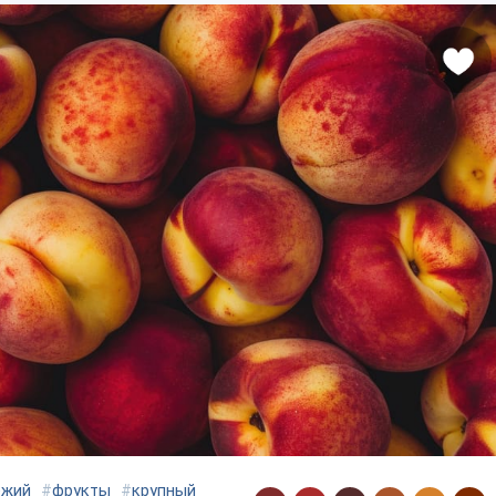
ежий
#
фрукты
#
крупный