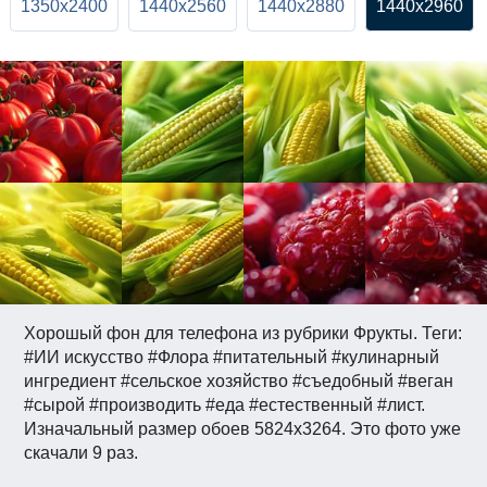
1350x2400
1440x2560
1440x2880
1440x2960
Хорошый фон для телефона из рубрики Фрукты. Теги:
#ИИ искусство #Флора #питательный #кулинарный
ингредиент #сельское хозяйство #съедобный #веган
#сырой #производить #еда #естественный #лист.
Изначальный размер обоев 5824x3264. Это фото уже
скачали 9 раз.