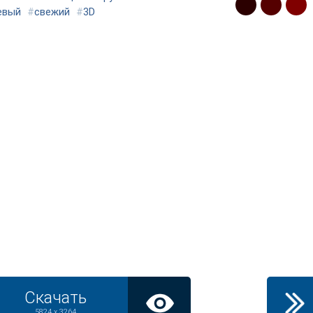
евый
#
свежий
#
3D
Скачать
5824 x 3264