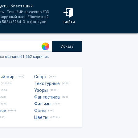
рукты, блестящий
ты. Теги: #ИИ искусство #3D
 #крупный план #блестящий
войти
 5824x3264. Это фото уже
Искать
тки
скачано 61.662 картинок
ый мир
Спорт
(2281)
(1815)
Текстурные
(105933)
(6376)
Узоры
(904)
(3762)
Фантастика
0202)
(821)
Фильмы
(4535)
(334)
ные
Фоны
(4042)
(606)
Цветы
8759)
(28141)