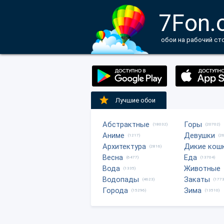
7Fon.
обои на рабочий ст
Лучшие обои
Абстрактные
Горы
(18032)
(20702)
Аниме
Девушки
(1217)
(2
Архитектура
Дикие кош
(2816)
Весна
Еда
(6477)
(13704)
Вода
Животные
(1335)
Водопады
Закаты
(4623)
(1773
Города
Зима
(15296)
(13510)