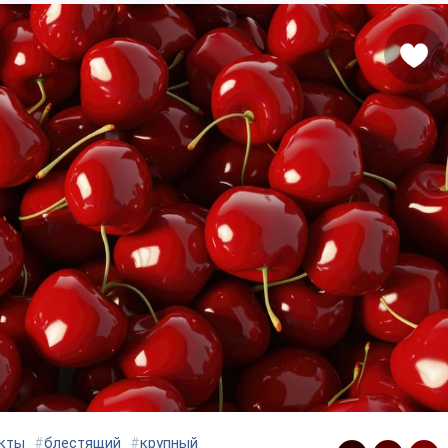
кты
#
блестящий
#
крупный