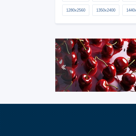
1280x2560
1350x2400
1440