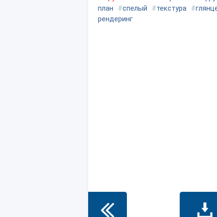
план
#
спелый
#
текстура
#
глянц
рендеринг