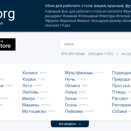
Обои для рабочего стола: вишня, красный, ф
org
Хорошый фон для рабочего стола из каталога Фрук
рендеринг #свежий #глянцевый #текстура #спелый
#фрукты #красный #вишня. Исходный размер обоев
ол
скачали 19 раз.
478.494 обоев (сегодня +101) | за су
Космос
Мультфильмы
Подводн
(6006)
(1177)
Кошки
Ночь
Природа
684)
(7730)
(12408)
ки
Лето
Облака
Простые
(6488)
(9669)
(945)
Любовь
Озёра
Птицы
(1791)
(6990)
(1
Макро
Океан
Рассвет
(49468)
(12622)
(13539)
Машины
Осень
Рисован
8)
(37846)
(14461)
Мотоциклы
Пейзажи
Собаки
(3701)
(24579)
(
все разделы
▼