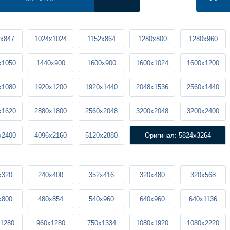
x847
1024x1024
1152x864
1280x800
1280x960
x1050
1440x900
1600x900
1600x1024
1600x1200
x1080
1920x1200
1920x1440
2048x1536
2560x1440
x1620
2880x1800
2560x2048
3200x2048
3200x2400
x2400
4096x2160
5120x2880
Оригинал: 5824x3264
x320
240x400
352x416
320x480
320x568
x800
480x854
540x960
640x960
640x1136
1280
960x1280
750x1334
1080x1920
1080x2220