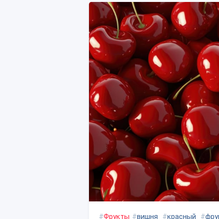
#
Фрукты
#
вишня
#
красный
#
фру