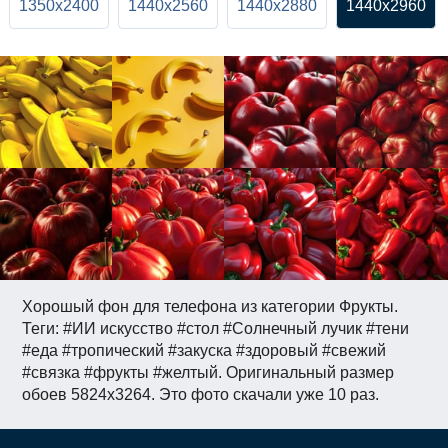
1350x2400
1440x2560
1440x2880
1440x2960
Хорошый фон для телефона из категории Фрукты.
Теги: #ИИ искусство #стол #Солнечный лучик #тени
#еда #тропический #закуска #здоровый #свежий
#связка #фрукты #желтый. Оригинальный размер
обоев 5824x3264. Это фото скачали уже 10 раз.