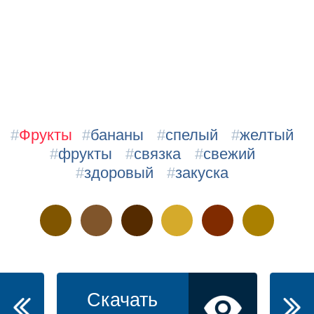
#
Фрукты
#
бананы
#
спелый
#
желтый
#
фрукты
#
связка
#
свежий
#
здоровый
#
закуска
Скачать