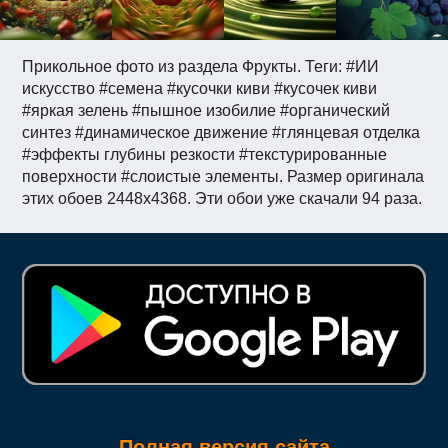
Прикольное фото из раздела Фрукты. Теги: #ИИ
искусство #семена #кусочки киви #кусочек киви
#яркая зелень #пышное изобилие #органический
синтез #динамическое движение #глянцевая отделка
#эффекты глубины резкости #текстурированные
поверхности #слоистые элементы. Размер оригинала
этих обоев 2448x4368. Эти обои уже скачали 94 раза.
Полная версия сайта