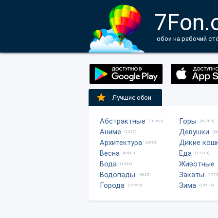
7Fon.
обои на рабочий ст
Лучшие обои
Абстрактные
Горы
(18058)
(20709)
Аниме
Девушки
(1217)
(2
Архитектура
Дикие кош
(2816)
Весна
Еда
(6483)
(13710)
Вода
Животные
(1335)
Водопады
Закаты
(4625)
(1775
Города
Зима
(15298)
(13514)