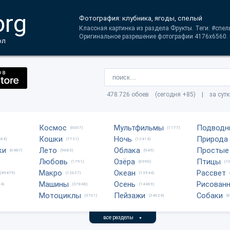
org
Фотография: клубника, ягоды, спелый
Классная картинка из раздела Фрукты. Теги: #спе
Оригинальное разрешение фотографии 4176x6560. Э
ол
478.726 обоев (сегодня +85) | за сут
Космос
Мультфильмы
Подводн
(6007)
(1177)
Кошки
Ночь
Природа
684)
(7731)
(12414)
ки
Лето
Облака
Простые
(6487)
(9683)
(945)
Любовь
Озёра
Птицы
(1791)
(6990)
(1
Макро
Океан
Рассвет
(49479)
(12627)
(13544)
Машины
Осень
Рисован
4)
(37848)
(14469)
Мотоциклы
Пейзажи
Собаки
(3701)
(24624)
(
все разделы
▼