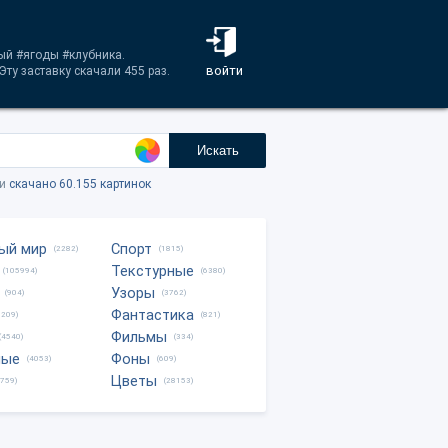
лый #ягоды #клубника.
войти
ту заставку скачали 455 раз.
Искать
ки
скачано 60.155 картинок
ый мир
Спорт
(2282)
(1815)
Текстурные
(105994)
(6380)
Узоры
(904)
(3762)
Фантастика
0209)
(821)
Фильмы
(4540)
(334)
ные
Фоны
(4053)
(609)
Цветы
8759)
(28153)