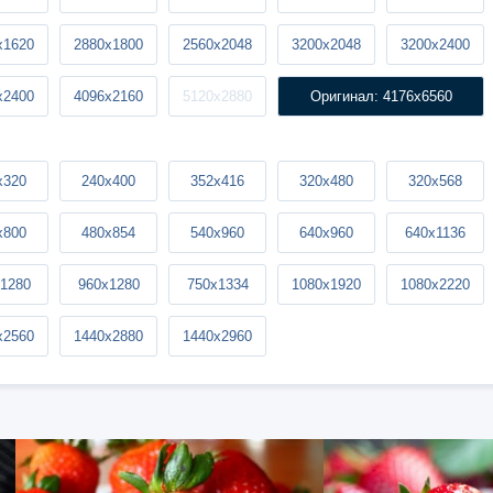
x1620
2880x1800
2560x2048
3200x2048
3200x2400
x2400
4096x2160
5120x2880
Оригинал: 4176x6560
x320
240x400
352x416
320x480
320x568
x800
480x854
540x960
640x960
640x1136
1280
960x1280
750x1334
1080x1920
1080x2220
x2560
1440x2880
1440x2960