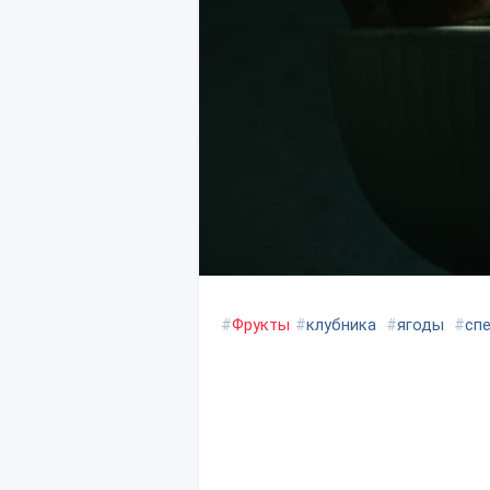
#
Фрукты
#
клубника
#
ягоды
#
сп