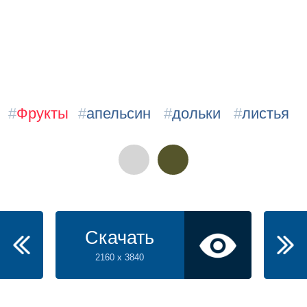
#
Фрукты
#
апельсин
#
дольки
#
листья
Скачать
2160 x 3840