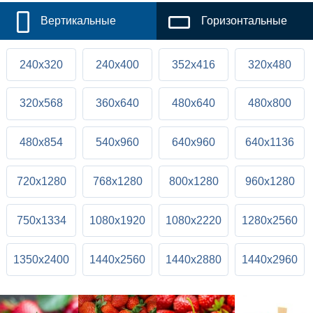
Вертикальные
Горизонтальные
240x320
240x400
352x416
320x480
320x568
360x640
480x640
480x800
480x854
540x960
640x960
640x1136
720x1280
768x1280
800x1280
960x1280
750x1334
1080x1920
1080x2220
1280x2560
1350x2400
1440x2560
1440x2880
1440x2960