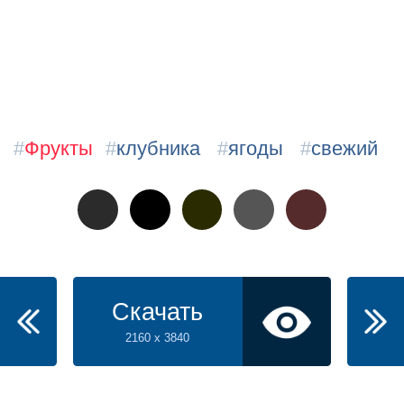
#
Фрукты
#
клубника
#
ягоды
#
свежий
Скачать
2160 x 3840