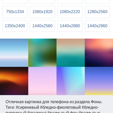
750x1334
1080x1920
1080x2220
1280x2560
1350x2400
1440x2560
1440x2880
1440x2960
Отличная картинка для телефона из раздела Фоны.
Теги: #сиреневый #бледно-фиолетовый #бледно-
пурпурный #градиент #размытый фон #размытые.