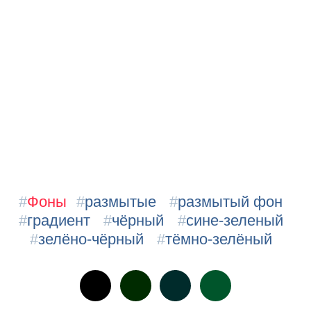
#
Фоны
#
размытые
#
размытый фон
#
градиент
#
чёрный
#
сине-зеленый
#
зелёно-чёрный
#
тёмно-зелёный