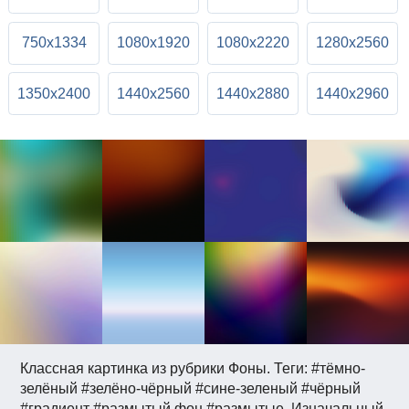
750x1334
1080x1920
1080x2220
1280x2560
1350x2400
1440x2560
1440x2880
1440x2960
Классная картинка из рубрики Фоны. Теги: #тёмно-
зелёный #зелёно-чёрный #сине-зеленый #чёрный
#градиент #размытый фон #размытые. Изначальный