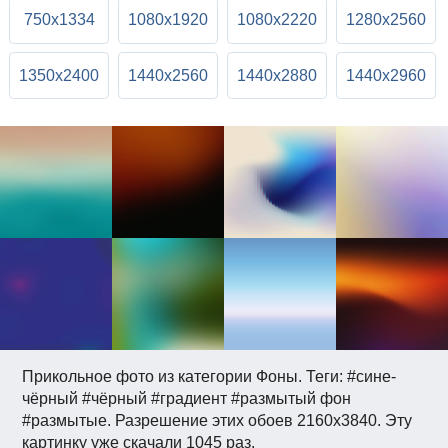
750x1334
1080x1920
1080x2220
1280x2560
1350x2400
1440x2560
1440x2880
1440x2960
Прикольное фото из категории Фоны. Теги: #сине-
чёрный #чёрный #градиент #размытый фон
#размытые. Разрешение этих обоев 2160x3840. Эту
картинку уже скачали 1045 раз.