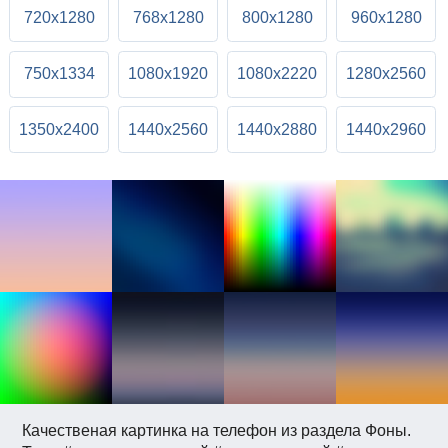
720x1280
768x1280
800x1280
960x1280
750x1334
1080x1920
1080x2220
1280x2560
1350x2400
1440x2560
1440x2880
1440x2960
Качественая картинка на телефон из раздела Фоны.