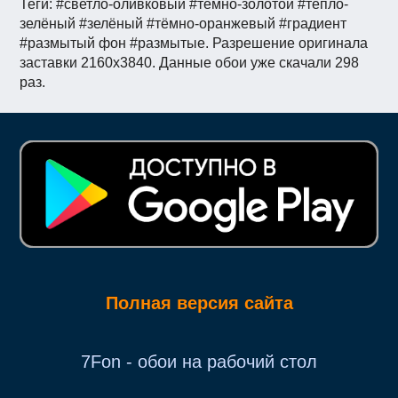
Теги: #светло-оливковый #темно-золотой #тепло-
зелёный #зелёный #тёмно-оранжевый #градиент
#размытый фон #размытые. Разрешение оригинала
заставки 2160x3840. Данные обои уже скачали 298
раз.
Полная версия сайта
7Fon - обои на рабочий стол