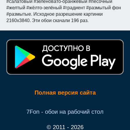
#салатовый #зеленовато-оранжевый #песочный
#желтый #жёлто-зелёный #градиент #размытый фон
#размытые. Исходное разрешение картинки
2160x3840. Эти обои скачали 196 раз.
Полная версия сайта
7Fon - обои на рабочий стол
© 2011 - 2026