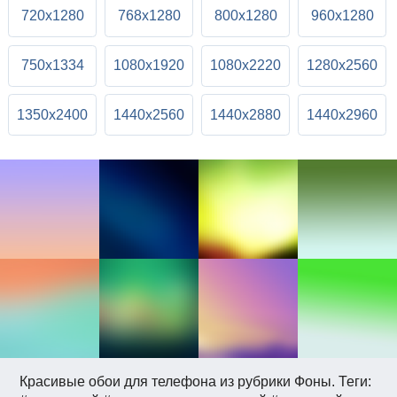
720x1280
768x1280
800x1280
960x1280
750x1334
1080x1920
1080x2220
1280x2560
1350x2400
1440x2560
1440x2880
1440x2960
Красивые обои для телефона из рубрики Фоны. Теги: