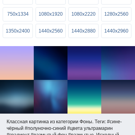
750x1334
1080x1920
1080x2220
1280x2560
1350x2400
1440x2560
1440x2880
1440x2960
Классная картинка из категории Фоны. Теги: #сине-
чёрный #полуночно-синий #цвета ультрамарин
#градиент #размытый фон #размытые. Исходный