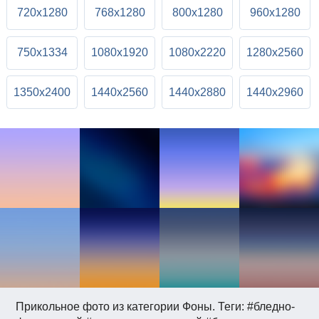
720x1280
768x1280
800x1280
960x1280
750x1334
1080x1920
1080x2220
1280x2560
1350x2400
1440x2560
1440x2880
1440x2960
Прикольное фото из категории Фоны. Теги: #бледно-